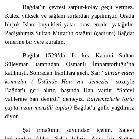
Bağdat’ın çevresi sarptır-kolay geçit vermez.
Kalesi yüksek ve sağlam surlardan yapılmıştır. Orada
birçok İslam büyükleri yatar, orası erenler yatağıdır.
Padişahımız Sultan Murat’ın otağını (çadırını) Bağdat
önlerine bir yere kuralım.
Bağdat 1529’da ilk kez Kanunî Sultan
Süleyman tarafından Osmanlı İmparatorluğu’na
katılmıştı. Sonradan İranlılara geçti. Şair “
alırlar elden
komazlar / Üstünde Han var demezler
” sözüyle
Bağdat’ı geri alırız, başında Han vardır “Safevi
valilerine han denirdi” demeyiz.
Balyemezlerle (orta
çapta uzun menzilli toplar)
Bağdat’a gülle yağdırırız
diyor.
Şat ırmağının suyundan içelim. Safevi
hükümdarı Abbas Şah’ı biliriz. Ama biz Sultan