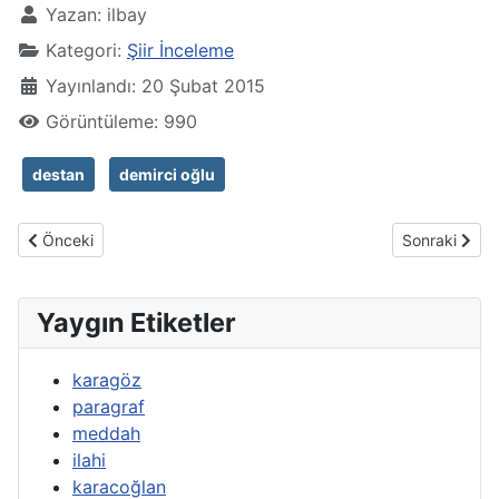
Yazan:
ilbay
Kategori:
Şiir İnceleme
Yayınlandı: 20 Şubat 2015
Görüntüleme: 990
destan
demirci oğlu
Önceki makale: Kızılırmak Türküsü İnceleme
Sonraki maka
Önceki
Sonraki
Yaygın Etiketler
karagöz
paragraf
meddah
ilahi
karacoğlan