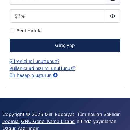
Şifre
Şifreyi 
Beni Hatırla
Giriş yap
Şifrenizi mi unuttunuz?
Kullanıcı adınızı mı unuttunuz?
Bir hesap oluşturun
Copyright © 2026 Milli Edebiyat. Tüm hakları Saklıdır.
Joomla!
GNU Genel Kamu Lisansı
altında yayınlanan
Özgür Yazılımdır