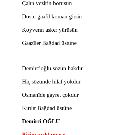
Çalın vezirin borusun
Dostu gaafil koman girsin
Koyverin asker yürüsün
Gaazîler Bağdad üstüne
Demirc’oğlu sözün hakdır
Hiç sözünde hilaf yokdur
Osmanîde gayret çokdur
Kırılır Bağdad üstüne
Demirci OĞLU
Biçim açıklaması: