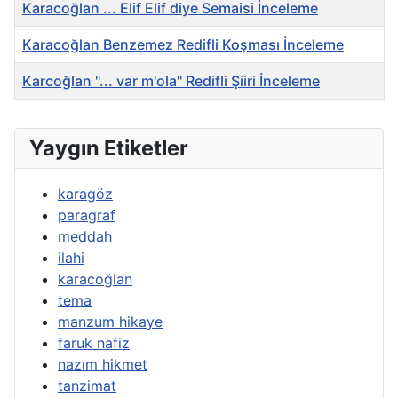
Başlık
Karacoğlan ... Elif Elif diye Semaisi İnceleme
Karacoğlan Benzemez Redifli Koşması İnceleme
Karcoğlan "... var m'ola" Redifli Şiiri İnceleme
Yaygın Etiketler
karagöz
paragraf
meddah
ilahi
karacoğlan
tema
manzum hikaye
faruk nafiz
nazım hikmet
tanzimat